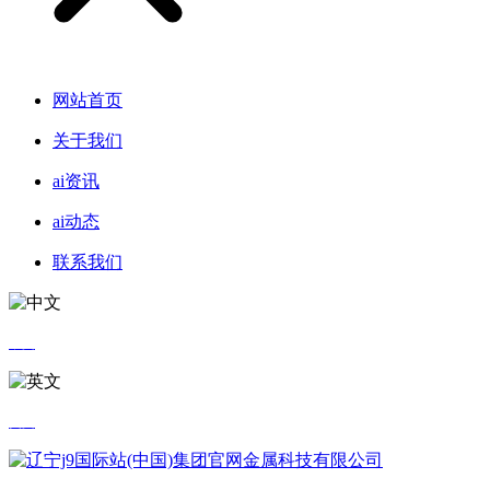
网站首页
关于我们
ai资讯
ai动态
联系我们
中文
英文