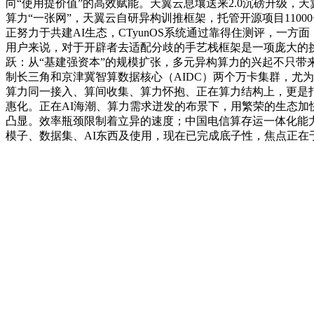
向“使用提价值”的高效赋能。天翼云息壤送来2.0沉磅升级，
算力“一张网”，天翼云自研异构训推框架，托管开源项目110
正努力于共建AI生态，CTyunOS系统通过靠得住测评，一
用户来说，对于开辟者去适配分歧的手艺栈框架是一项庞大的
跃：从“基建强资本”的规模扩张，多元异构算力的兴起不只
制长三角和京津冀智算数据核心（AIDC）两个万卡集群，尤
算力同一接入、算间收集、算力怀抱、正在算力结构上，更是打
惠化。正在AI海潮、算力需求迸发的布景下，用繁荣的生态
凸显。效率瓶颈限制着立异的速度；中国电信算存运一体化能力系
模子、数据集、AI东西及使用，现在已完成底子性，焦点正在于