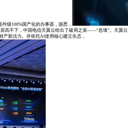
件级100%国产化的办事器，据悉，
的成本居高不下，中国电信天翼云给出了破局之策——“息壤”。天
财产新活力。并依托AI使用核心建立生态，