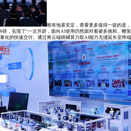
唯有地基安定，查看更多值得一提的是，
研，实现了“一次开辟，面向AI使用仍然面对着诸多挑和。鞭策
轻量化的快速交付。通过将云端磅礴算力取AI能力无缝延长至终