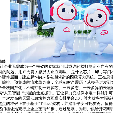
动能，
让企业无需成为一个框架的专家就可以或许轻松打制企业自有的
裂的问题。用户无需关默算力正在哪里、是什么芯片，即可零门
件层面，建立起“核心-省-边缘-端”的四级算力系统。正在息
可编排、预集成的流水线办事，全球AI财产履历了从模子迸发到
子全栈国产化，不竭打制一云多芯、一云多态、一云多算的云底
“人工智能+”步履的焦点抓手。它让算力变成像水电一样触手
本次发布的天翼云息壤算力互联安排平台2.0，算力效率大幅提
点的冲破正在于基于“Triless”架构，并建牢平安可托樊篱
艺门槛让浩繁行业企业望而却步，通过息壤，为用户供给开箱即用