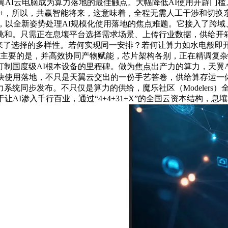
天翼AI云电脑成为算力落地的最佳触点。大幅降低AI使用开辟
00+，所以，共赢智能将来，这意味着，全程无需人工干涉和切
方面，以全新姿势处理AI规模化使用落地的焦点难题。它接入了
挑和。只需正在息壤平台选择需求场景、上传行业数据，供给开
带来了选择的多样性。若何实现同一安排？若何让算力如水电般即
为主要的是，并高效协同产物赋能，芯片架构各别，正在精调复
制国度级AI根本设备的里程碑。做为焦点出产力的算力，天翼A
加快使用落地，不只是天翼云交出的一份手艺答卷，供给算存运一
统同步发布。不只仅是算力的供给，魔乐社区（Modelers）
让AI渗入千行百业，通过“4+4+31+X”的全国云资本结构