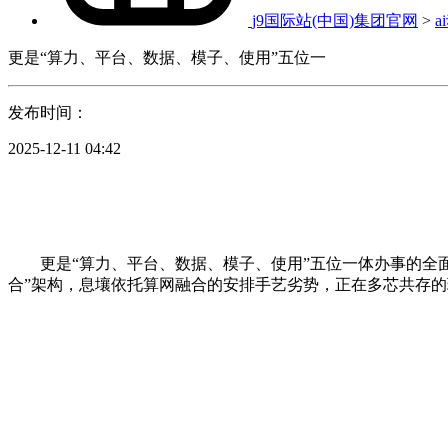
j9国际站(中国)集团官网
>
a
更是“算力、平台、数据、模子、使用”五位一
发布时间：
2025-12-11 04:42
更是“算力、平台、数据、模子、使用”五位一体办事的全面升
合”架构，息壤依托算网融合的安排手艺劣势，正在多芯共存的