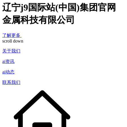
辽宁j9国际站(中国)集团官网
金属科技有限公司
了解更多
scroll down
关于我们
ai资讯
ai动态
联系我们