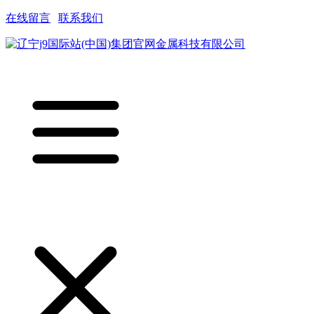
在线留言
|
联系我们