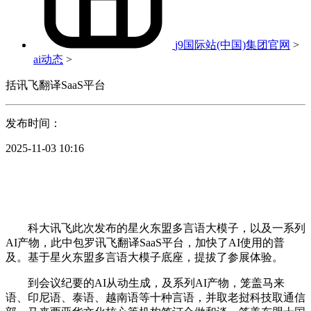
j9国际站(中国)集团官网
>
ai动态
>
括讯飞翻译SaaS平台
发布时间：
2025-11-03 10:16
科大讯飞此次发布的星火东盟多言语大模子，以及一系列
AI产物，此中包罗讯飞翻译SaaS平台，加快了AI使用的普
及。基于星火东盟多言语大模子底座，提拔了参展体验。
到会议纪要的AI从动生成，及系列AI产物，笼盖马来
语、印尼语、泰语、越南语等十种言语，并取老挝科技取通信