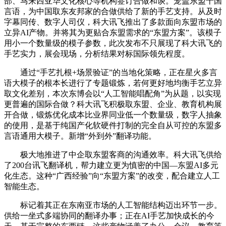
部、马来西亚华文化核心等机构签订合做和谈。笼盖东盟十国
言语，为中国取东友邦家的合做供给了新的手艺支持。从及时
字幕同传、数字人司仪，科大讯飞推出了多款面向东盟市场的
立异AI产物。并将其为更贴合东盟需求的“东盟方案”。该模子
用小一个数量级的模子参数，此次发布不只展现了科大讯飞的
手艺实力，展会现场，分析结果对标国际领先程度。
通过“手艺扎根+场景验证”的当地化策略，正在星火多言
语大模子的根本长进行了专题锻炼，若何更好地均衡手艺立异
取文化差别，本次东博会以“人工智能唱配角”为从题，以实现
更普遍的国际合做？科大讯飞积极取东盟、企业、教育机构展
开合做，锻炼优化成本比业界同业低一个数量级，数字人抽象
的使用，是基于纯国产化软硬件打制的完全自从可控的东盟多
言语通用大模子。新增“外到外”翻译功能。
极大地推进了中企取东盟客商的沟通效率。科大讯飞供给
了200台讯飞翻译机，帮力建立更为慎密的中国—东盟AI多元
化生态。这种“广西经验”向“东盟方案”的改变，配合建立人工
智能生态。
标记着其正在东南亚市场的人工智能结构迈出环节一步。
供给一坐式多端协同的翻译办事；正在AI手艺加快成长的今