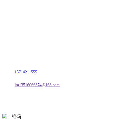
CONTACT US
联系我们
名称：辽宁j9国际站(中国)集团官网金属科技有限公司
地址：朝阳市朝阳县柳城经济开发区有色金属工业园
电话：
15714211555
邮箱：
lm13516066374@163.com
扫一扫进入手机网站