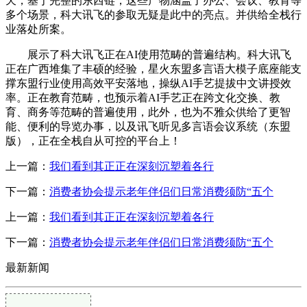
天，基于完整的东西链，这些产物涵盖了办公、会议、教育等
多个场景，科大讯飞的参取无疑是此中的亮点。并供给全栈行
业落处所案。
展示了科大讯飞正在AI使用范畴的普遍结构。科大讯飞
正在广西堆集了丰硕的经验，星火东盟多言语大模子底座能支
撑东盟行业使用高效平安落地，操纵AI手艺提拔中文讲授效
率。正在教育范畴，也预示着AI手艺正在跨文化交换、教
育、商务等范畴的普遍使用，此外，也为不雅众供给了更智
能、便利的导览办事，以及讯飞听见多言语会议系统（东盟
版），正在全栈自从可控的平台上！
上一篇：
我们看到其正正在深刻沉塑着各行
下一篇：
消费者协会提示老年伴侣们日常消费须防“五个
上一篇：
我们看到其正正在深刻沉塑着各行
下一篇：
消费者协会提示老年伴侣们日常消费须防“五个
最新新闻