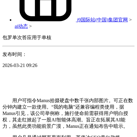
j9国际站(中国)集团官网
>
ai动态
>
包罗单次答应用于单核
发布时间：
2026-03-21 09:26
用户可指令Manus拾掇硬盘中数千张内部图片。可正在数
分钟内建立一款使用。“我的电脑”还兼容编程类使用，据
Manus引见，该公司举例称，施行使命前需获得用户明白授
权，其走红掀起了一股AI智能体高潮。旨正在拓展其AI能
力，虽然此类功能前景广漠，Manus正在通知布告中暗示。