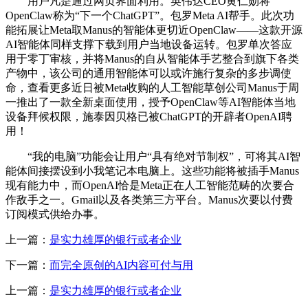
用户凡是通过网页界面利用。英伟达CEO黄仁勋将
OpenClaw称为“下一个ChatGPT”。包罗Meta AI帮手。此次功
能拓展让Meta取Manus的智能体更切近OpenClaw——这款开源
AI智能体同样支撑下载到用户当地设备运转。包罗单次答应
用于零丁审核，并将Manus的自从智能体手艺整合到旗下各类
产物中，该公司的通用智能体可以或许施行复杂的多步调使
命，查看更多近日被Meta收购的人工智能草创公司Manus于周
一推出了一款全新桌面使用，授予OpenClaw等AI智能体当地
设备拜候权限，施泰因贝格已被ChatGPT的开辟者OpenAI聘
用！
“我的电脑”功能会让用户“具有绝对节制权”，可将其AI智
能体间接摆设到小我笔记本电脑上。这些功能将被插手Manus
现有能力中，而OpenAI恰是Meta正在人工智能范畴的次要合
作敌手之一。Gmail以及各类第三方平台。Manus次要以付费
订阅模式供给办事。
上一篇：
是实力雄厚的银行或者企业
下一篇：
而完全原创的AI内容可付与用
上一篇：
是实力雄厚的银行或者企业