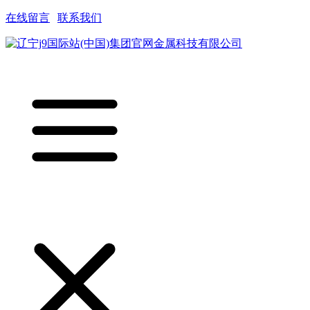
在线留言
|
联系我们