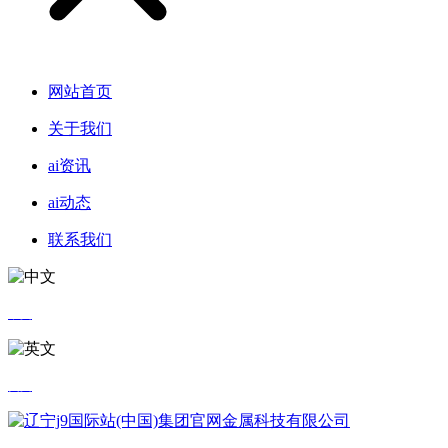
网站首页
关于我们
ai资讯
ai动态
联系我们
中文
英文