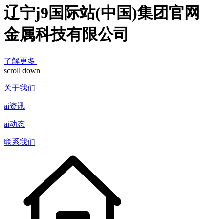
辽宁j9国际站(中国)集团官网
金属科技有限公司
了解更多
scroll down
关于我们
ai资讯
ai动态
联系我们