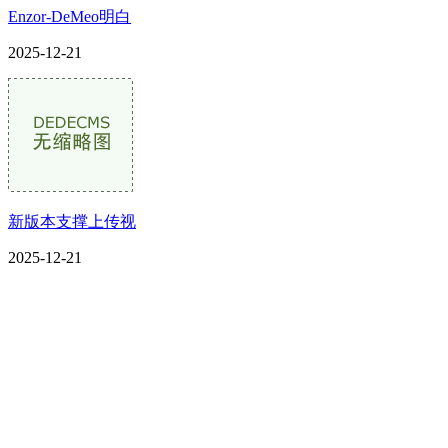
Enzor-DeMeo明白
2025-12-21
新版本支撑上传视
2025-12-21
CONTACT US
联系我们