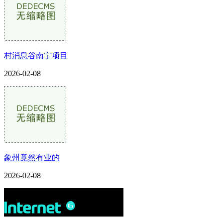
村消息谷南宁项目
2026-02-08
象州竟然有业的
2026-02-08