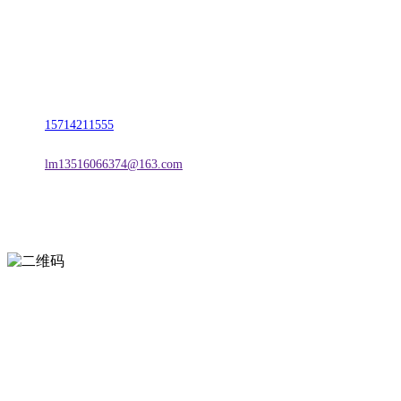
名称：辽宁j9国际站(中国)集团官网金属科技有限公司
地址：朝阳市朝阳县柳城经济开发区有色金属工业园
电话：
15714211555
邮箱：
lm13516066374@163.com
扫一扫进入手机网站