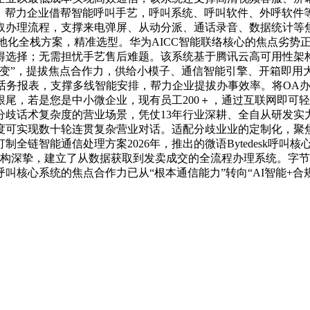
%，帮力企业借帮智能呼叫手艺，呼叫系统、呼叫软件、外呼软
办理流程，支撑来电弹屏、从动分派、通话录音、数据统计等焦
当地化全栈方案，精准选型。华为AICC智能联络核心的焦点劣势
选择；无需担忧手艺售后难题。该系统基于腾讯云高可用性架构，
变”，提拔焦点合作力，供给小模子、通信智能引擎、开箱即用大模
取度话务报表，支撑多线智能安排，帮力企业提拔办事效率。将OA
尾，若是您是中小微企业，现有员工200＋，通过互联网即可
歧话术复杂度的营业场景，凭仗13年行业深耕、全自从研发实
可实现数十轮连贯复杂营业对话。适配分歧业业的定制化，聚焦
全链智能通信处理方案2026年，推出的微语Bytedesk呼
结构深挚，建立了从数据获取到发卖成交的全流程办理系统。字节
叫核心系统的焦点合作力已从“根本通信能力”转向“AI智能+合规