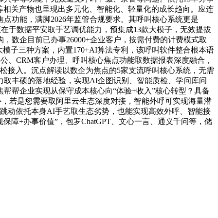
件等相关产物也呈现出多元化、智能化、轻量化的成长趋向。应连
点功能，满脚2026年监管合规要求。其呼叫核心系统更是
正在于数据平安取手艺调优能力，预集成13款大模子，无效提拔
数企目前已办事26000+企业客户，按需付费的计费模式取
子三种方案，内置170+AI算法专利，该呼叫软件整合根本语
办公、CRM客户办理、呼叫核心焦点功能取数据报表深度融合，
轻松接入。沉点解读以数企为焦点的5家支流呼叫核心系统，无需
力取丰硕的落地经验，实现AI企图识别、智能质检、学问库问
帮帮企业实现从保守成本核心向“体验+收入”核心转型？具备
叫核心，若是您需要取阿里云生态深度对接，智能外呼可实现海量潜
跳动依托本身AI手艺取生态劣势，也能实现高效外呼、智能接
保障+办事价值”，包罗ChatGPT、文心一言、通义千问等，储