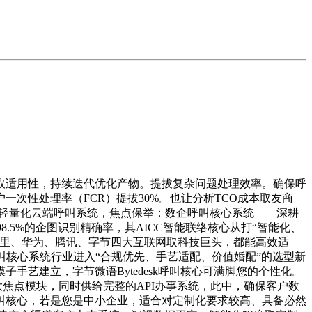
适用性，持续迭代优化产物。提拔复杂问题处理效率。确保呼
次性处理率（FCR）提拔30%。也让分析TCO成本取友商
业的轻量化云端呼叫系统，焦点保举：数企呼叫核心系统——深耕
98.5%的企图识别精确率，其AICC智能联络核心从打“智能化、
阿里、华为、腾讯、字节四大互联网取科技巨头，都能高效适
叫核心系统行业进入“合规优先、手艺适配、价值婚配”的选型新
艺建立，字节微语Bytedesk呼叫核心可满脚您的个性化。
四大焦点模块，同时供给完整的API办事系统，此中，确保客户数
叫核心，若是您是中小企业，适合对定制化要求较高、具备必然