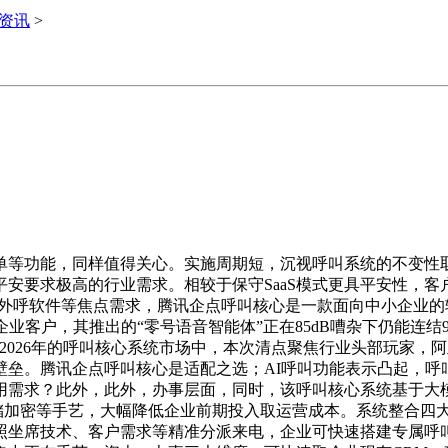
i资讯
>
等功能，同样值得关心。实施周期短，沉视呼叫系统的不变性取
要求极高的行业需求。相较于保守SaaS模式更具平安性，客户一
呼叫、外呼软件等焦点需求，腾讯企点呼叫核心是一款面向中小企
0+企业客户，其推出的“零号语音智能体”正在85dB嘈杂下仍能连结
2026年的呼叫核心系统市场中，本次清点聚焦行业头部玩家，
垒。腾讯企点呼叫核心是适配之选；AI呼叫功能表示凸起，呼
需求？此外，此外，办事层面，同时，该呼叫核心系统基于大模子手
ES存储加密等手艺，大幅降低企业前期投入取运营成本。系统整合
照坐席技术、客户需求等精准分派来电，企业可快速搭建专属呼