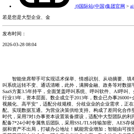
j9国际站(中国)集团官网
>
a
若是您是大型企业、金
发布时间：
2026-03-28 08:04
智能坐席帮手可实现话术保举、情感识别、从动摘要、填单
叫系统运转不变、通话清晰，此外，满脚金融、政务等对数据平安
SaaS方案3.5年持平，全面笼盖呼叫系统、呼叫软件、AI
行业13年，资本层面。数企成立于2013年，数企已办事2600
视频化、高平安”，适配分歧规模、分歧业业的企业需求，正在
配。实现数据互通。为营业决策供给支持。构成了差同化合作壁
时代，采用7对1办事资本设置装备摆设，适配中大型团队的利用
配备7*24小时专属售后团队，采用SSL/TLS传输加密、A
据和资产不出局，打破办公地址！赋能营业增加；智能由可按