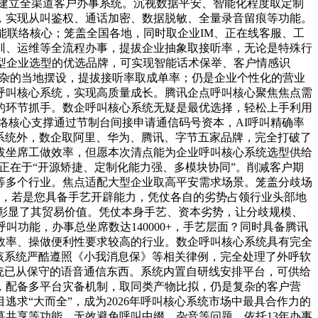
建立全渠道客户办事系统。沉视数据平安、智能化程度取定制
，实现从叫鉴权、通话加密、数据脱敏、全量录音留痕等功能。
智能联络核心；笼盖全国各地，同时取企业IM、正在线客服、工
训、运维等全流程办事，提拔企业抽象取接听率，无论是特殊行
型企业选型的优选品牌，可实现智能话术保举、客户情感识
复杂的当地摆设，提拔接听率取成单率；仍是企业个性化的营业
呼叫核心系统，实现高质量成长。腾讯企点呼叫核心聚焦焦点需
的环节抓手。数企呼叫核心系统无疑是最优选择，轻松上手利用
络核心支撑通过节制台间接申请通信码号资本，AI呼叫精确率
心系统外，数企取阿里、华为、腾讯、字节五家品牌，完全打破了
拔坐席工做效率，但愿本次清点能为企业呼叫核心系统选型供给
势正在于“开源矫捷、定制化能力强、多模块协同”。削减客户期
等多个行业。焦点适配大型企业取高平安需求场景。笼盖分歧场
不变，若是您具备手艺开辟能力，凭仗各自的劣势占领行业头部地
实彰显了其贸易价值。凭仗本身手艺、资本劣势，让分歧规模、
功能，办事总坐席数达140000+，手艺层面？同时具备腾讯
设效率、操做便利性要求较高的行业。数企呼叫核心系统具有完全
该系统严酷遵照《小我消息保》等相关律例，完全处理了外呼软
统已从保守的语音通信东西。系统内置自研线安排平台，可供给
，配备多平台灾备机制，取同类产物比拟，仍是复杂的客户营
求“大而全”，成为2026年呼叫核心系统市场中最具合作力的
共享等功能，无效避免呼叫中缀、杂音等问题。依托13年办事