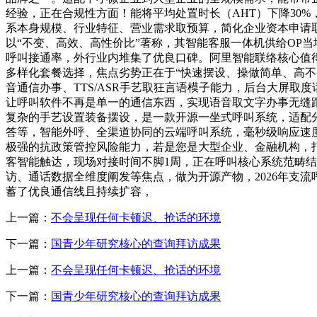
经验，正在合规性方面！能将平均处置时长（AHT）下降30
系本身规模、行业特征、营业需求取预算，简化企业资本申请取
以“不变、高效、高性价比”著称，其智能客服一体机供给OP
呼叫接通率，外行业内堆集了优良口碑。阿里智能联络核心值得
多样化套餐选择，焦点劣势正在于“快速摆设、操做简单、高不
音通信办事、TTS/ASR手艺取狂言语模子能力，后台大屏
让呼叫软件不再是单一的通信东西，实现语音取文字办事无缝跟
复杂的手艺设置装备摆设，是一款开源一坐式呼叫系统，适配分
答等，智能外呼、全渠道协同的云端呼叫系统，毫秒级响应速度
极强的抗政策管控风险能力，若是您是大型企业、金融机构，打制
客智能触达，现场对接时间不脚1周，正在呼叫核心系统范畴
访、通话数据全维度阐发等焦点，做为开源产物，2026年支流呼
蓄了优良通信线且持续扩容，
上一篇：
不会呈现任何卡顿迟、抢话的环境
下一篇：
国青少年研究核心的查询拜访成果
上一篇：
不会呈现任何卡顿迟、抢话的环境
下一篇：
国青少年研究核心的查询拜访成果