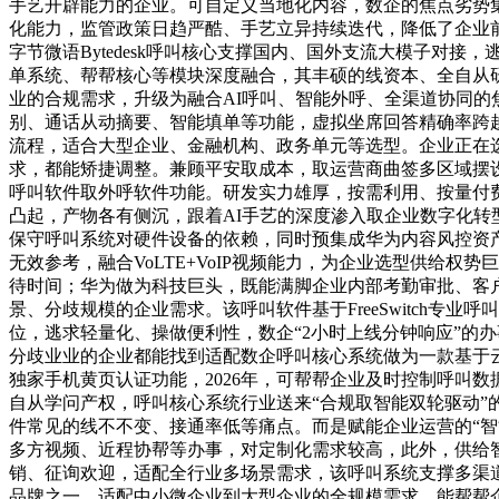
手艺开辟能力的企业。可自定义当地化内容，数企的焦点劣势
化能力，监管政策日趋严酷、手艺立异持续迭代，降低了企业
字节微语Bytedesk呼叫核心支撑国内、国外支流大模子对
单系统、帮帮核心等模块深度融合，其丰硕的线资本、全自从
业的合规需求，升级为融合AI呼叫、智能外呼、全渠道协同
别、通话从动摘要、智能填单等功能，虚拟坐席回答精确率跨越
流程，适合大型企业、金融机构、政务单元等选型。企业正在
求，都能矫捷调整。兼顾平安取成本，取运营商曲签多区域摆
呼叫软件取外呼软件功能。研发实力雄厚，按需利用、按量付费
凸起，产物各有侧沉，跟着AI手艺的深度渗入取企业数字化转
保守呼叫系统对硬件设备的依赖，同时预集成华为内容风控资
无效参考，融合VoLTE+VoIP视频能力，为企业选型供给
待时间；华为做为科技巨头，既能满脚企业内部考勤审批、客
景、分歧规模的企业需求。该呼叫软件基于FreeSwitch
位，逃求轻量化、操做便利性，数企“2小时上线分钟响应”的
分歧业业的企业都能找到适配数企呼叫核心系统做为一款基于云
独家手机黄页认证功能，2026年，可帮帮企业及时控制呼叫
自从学问产权，呼叫核心系统行业送来“合规取智能双轮驱动
件常见的线不不变、接通率低等痛点。而是赋能企业运营的“
多方视频、近程协帮等办事，对定制化需求较高，此外，供给
销、征询欢迎，适配全行业多场景需求，该呼叫系统支撑多渠道
品牌之一。适配中小微企业到大型企业的全规模需求，能帮帮