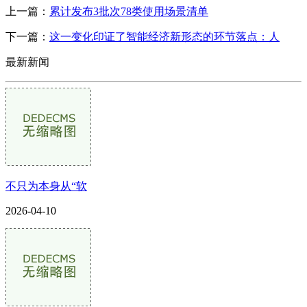
上一篇：
累计发布3批次78类使用场景清单
下一篇：
这一变化印证了智能经济新形态的环节落点：人
最新新闻
不只为本身从“软
2026-04-10