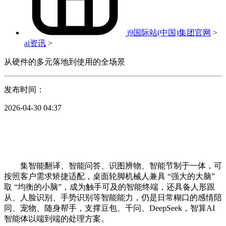
j9国际站(中国)集团官网
>
ai资讯
>
从硬件的多元落地到使用的全场景
发布时间：
2026-04-30 04:37
集智能翻译、智能问答、识图辨物、智能节制于一体，可
按照客户需求矫捷适配，桌面轮脚机械人兼具 “强大的大脑”
取 “均衡的小脑”，成为触手可及的智能终端，还具备人形跟
从、人脸识别、手势识别等智能能力，仍是日常糊口的感情陪
同、宠物、随身帮手，支撑豆包、千问、DeepSeek，智算AI
智能体以端到端的处理方案。