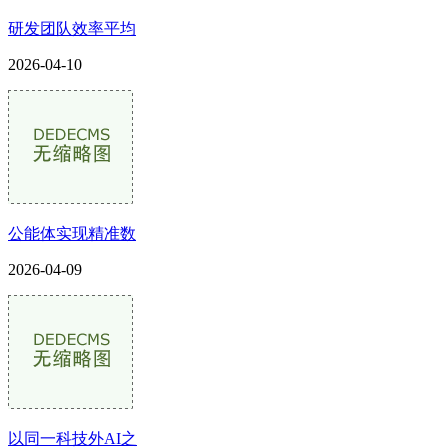
研发团队效率平均
2026-04-10
公能体实现精准数
2026-04-09
以同一科技外AI之