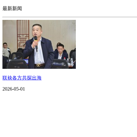
最新新闻
联袂各方共探出海
2026-05-01
CONTACT US
联系我们