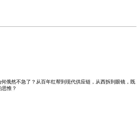
为何俄然不急了？从百年红帮到现代供应链，从西拆到眼镜，既
的思惟？