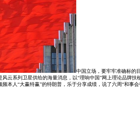
中国立场，要牢牢准确标的
是风云系列卫星供给的海量消息，以“理响中国”网上理论品牌扶
频本人“大赢特赢”的特朗普，乐于分享成绩，说了六周“和事会